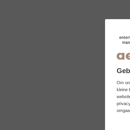
Geb
Om onz
kleine
websit
privacy
omgaan