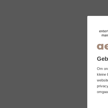
Geb
Om onz
kleine
websit
privacy
omgaan