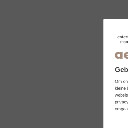
Geb
Om onz
kleine
websit
privacy
omgaan